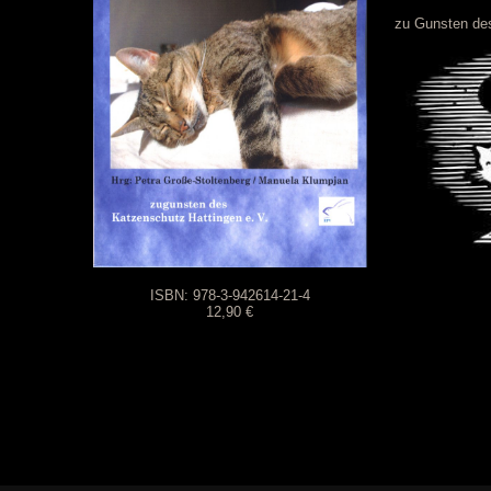
zu Gunsten des
ISBN: 978-3-942614-21-4
12,90 €